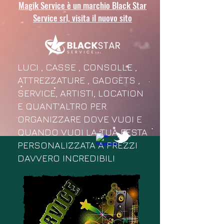
Magik Service è un marchio Black Star
Service srl, visita il nuovo sito
LUCI , CASSE , CONSOLLE ,
ATTREZZATURE , GADGETS ,
SERVICE, ARTISTI, LOCATION
E QUANT'ALTRO PER
ORGANIZZARE DOVE VUOI E
QUANDO VUOI LA TUA FESTA
PERSONALIZZATA A PREZZI
DAVVERO INCREDIBILI