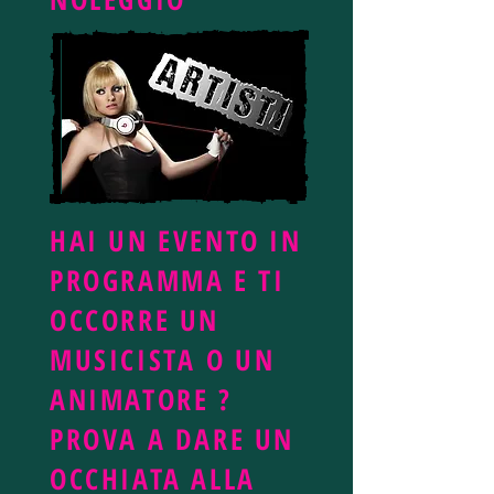
HAI UN EVENTO IN
PROGRAMMA E TI
OCCORRE UN
MUSICISTA O UN
ANIMATORE ?
PROVA A DARE UN
OCCHIATA ALLA