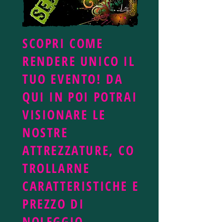
SCOPRI COME
RENDERE UNICO IL
TUO EVENTO! DA
QUI IN POI POTRAI
VISIONARE LE
NOSTRE
ATTREZZATURE, CO
TROLLARNE
CARATTERISTICHE E
PREZZO DI
NOLEGGIO