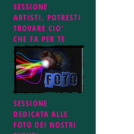
SESSIONE
ARTISTI. POTRESTI
TROVARE CIO'
CHE FA PER TE
SESSIONE
DEDICATA ALLE
FOTO DEI NOSTRI