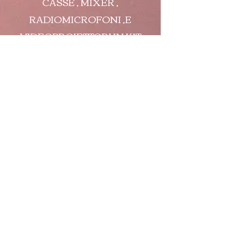
CASSE , MIXER ,
RADIOMICROFONI ,E
VIDEOPROIETTORI IN KIT
PER CONFERENZE,
RIUNIONI ED EVENTI NON
PRETTAMENTE LUDICI
Console Kit
© 2013 by Magik Service è un marchio di
proprietà della
Black Star Service SRL
e
Black Star Holding. No animals were harmed
in the making of this site :-P.I.