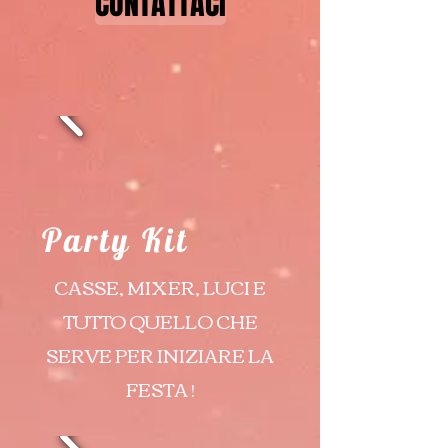
CONTATTACI
Party Kit
CASSE, MIXER, LUCI E
TUTTO QUELLO CHE
SERVE PER INIZIARE LA
FESTA !