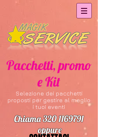
Pacchetti, promo
e Kit
Selezione dei pacchetti
proposti per gestire al meglio
i tuoi eventi
Chiama
320 1169791
oppure